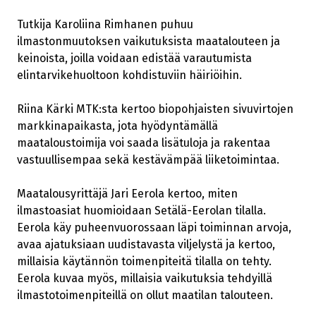
Tutkija Karoliina Rimhanen puhuu
ilmastonmuutoksen vaikutuksista maatalouteen ja
keinoista, joilla voidaan edistää varautumista
elintarvikehuoltoon kohdistuviin häiriöihin.
Riina Kärki MTK:sta kertoo biopohjaisten sivuvirtojen
markkinapaikasta, jota hyödyntämällä
maataloustoimija voi saada lisätuloja ja rakentaa
vastuullisempaa sekä kestävämpää liiketoimintaa.
Maatalousyrittäjä Jari Eerola kertoo, miten
ilmastoasiat huomioidaan Setälä-Eerolan tilalla.
Eerola käy puheenvuorossaan läpi toiminnan arvoja,
avaa ajatuksiaan uudistavasta viljelystä ja kertoo,
millaisia käytännön toimenpiteitä tilalla on tehty.
Eerola kuvaa myös, millaisia vaikutuksia tehdyillä
ilmastotoimenpiteillä on ollut maatilan talouteen.