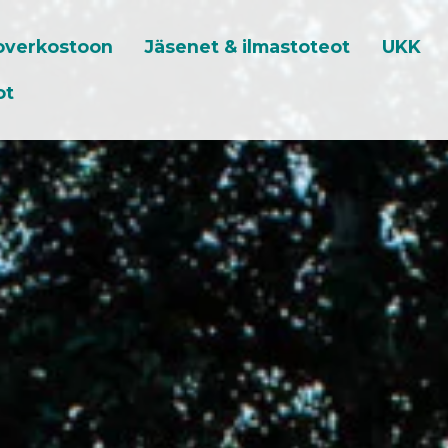
toverkostoon
Jäsenet & ilmastoteot
UKK
ot