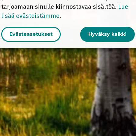
tarjoamaan sinulle kiinnostavaa sisältöä.
Lue
lisää evästeistämme
.
Evästeasetukset
Hyväksy kaikki