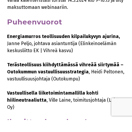
Varaa kalenteristasi torstai 14.3.2024 klo 9-10.15 ja liity
maksuttomaan webinaariin.
Puheenvuorot
Energiamurros teollisuuden kilpailukyvyn ajurina,
Janne Peljo, johtava asiantuntija (Elinkeinoelämän
keskusliitto EK | Vihreä kasvu)
Terästeollisuus kiihdyttämässä vihreää siirtymää –
Outokummun vastuullisuusstrategia
, Heidi Peltonen,
vastuullisuusjohtaja (Outokumpu)
Vastuullisella liiketoimintamallilla kohti
hiilineutraaliutta
, Ville Laine, toimitusjohtaja (Lojer
Oy)
Ilmoittaudu mukaan!