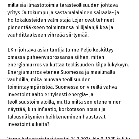
millaisia ilmastotoimia terästeollisuuden johtava
yritys Outokumpu ja sastamalalainen sairaala- ja
hoitokalusteiden valmistaja Lojer ovat tehneet
pienentääkseen toimintansa hiilijalanjälkeä ja
vauhdittaakseen vihreää siirtymää.
EK:n johtava asiantuntija Janne Peljo keskittyy
omassa puheenvuorossansa siihen, miten
energiamurros vaikuttaa teollisuuden kilpailukykyyn.
Energiamurros etenee Suomessa ja maailmalla
vauhdilla, mikä muovaa teollisuuden
toimintaympäristöä. Suomessa on vireillä vahva
investointiaalto erityisesti energia- ja
teollisuustoimialoilla, mutta miltä sen eteneminen
näyttää, kun inflaatio, korkotason nousu ja
talousnäkymien heikkeneminen haastavat
investointiaikeita?