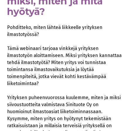
miksi, miten ja mitä
hyötyä?
Pohditteko, miten lähteä liikkeelle yrityksen
ilmastotyössä?
Tämä webinaari tarjoaa vinkkejä yrityksen
ilmastotyön aloittamiseen. Miksi yrityksen kannattaa
tehdä ilmastotyötä? Miten yritys voi tunnistaa
toimintansa ilmastovaikutuksia ja löytää
toimenpiteitä, jotka vievät kohti kestävämpää
liiketoimintaa?
Yrityksen puheenvuorossa kuulemme, miten ja miksi
siivoustuotteita valmistava Sinituote Oy on
huomioinut ilmastoasiat liiketoiminnassaan.
Kysymme, miten yritys on hyötynyt tekemistään
ratkaisuistaan ja millaisia terveisiä yrityksellä on