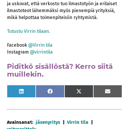
ja uskovat, että verkosto tuo ilmastotyön ja erilaiset
ilmastoteot lähemmäksi myös pienempiä yrityksiä,
mikä helpottaa toimenpiteisiin ryhtymistä.
Tutustu Virrin tilaan.
Facebook
@Virrin tila
Instagram
@virrintila
Piditkö sisällöstä? Kerro siitä
muillekin.
S
S
S
S
h
h
h
h
a
a
a
a
r
r
r
r
e
e
e
e
o
o
o
o
n
n
n
n
Avainsanat:
jäsenyritys
Virrin tila
L
F
X
S