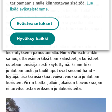
tarjoamaan sinulle kiinnostavaa sisältöä.
Lue
Yrittäjät kertovat, että tähänkin asti Virrin tilalla on
lisää evästeistämme
.
kierrätetty lasi, metalli, muovi ja biojäte. Tölkit ja
niiden mukana tulleet pahvipakkaukset juhlijat ovat
vieneet mukanaan. Uudella kierrätysratkaisulla
Evästeasetukset
tavoitellaan järjestelmällisyyttä, tehokkuutta ja ajan
säästöä.
Hyväksy kaikki
Kiertotalous on omaksuttu tilalla muutenkin kuin
kierrätykseen panostamalla. Niina Wunsch Linkki
sanoo, että esimerkiksi tilan kalusteet ja koristeet
ostetaan ensisijaisesti käytettyinä. Esimerkiksi
juhlatilan tuolit ja tuolihuput ovat second hand -
löytöjä. Lisäksi asiakkaat voivat vuokrata juhlatilan
koristeet Virrin tilalta, jolloin jokaisen tilavuokraajan
ei tarvitse ostaa erikseen juhlakoristeita.