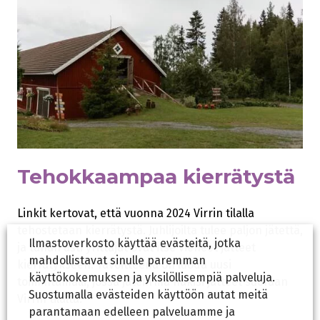
Tehokkaampaa kierrätystä
Linkit kertovat, että vuonna 2024 Virrin tilalla
tehostetaan kierrätystä. Juhlijoilta tulee paljon jätettä,
Ilmastoverkosto käyttää evästeitä, jotka
ja tähän asti yrittäjät ovat itse vieneet jätteet
mahdollistavat sinulle paremman
kierrätykseen. Tavoitteena on luoda uusi
käyttökokemuksen ja yksilöllisempiä palveluja.
toimintamalli, jossa jätefirma hakisi jätteet suoraan
Suostumalla evästeiden käyttöön autat meitä
Virrin tilalta.
parantamaan edelleen palveluamme ja