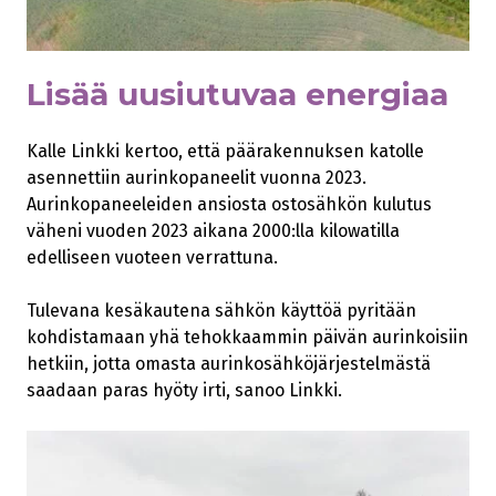
Lisää uusiutuvaa energiaa
Kalle Linkki kertoo, että päärakennuksen katolle
asennettiin aurinkopaneelit vuonna 2023.
Aurinkopaneeleiden ansiosta ostosähkön kulutus
väheni vuoden 2023 aikana 2000:lla kilowatilla
edelliseen vuoteen verrattuna.
Tulevana kesäkautena sähkön käyttöä pyritään
kohdistamaan yhä tehokkaammin päivän aurinkoisiin
hetkiin, jotta omasta aurinkosähköjärjestelmästä
saadaan paras hyöty irti, sanoo Linkki.