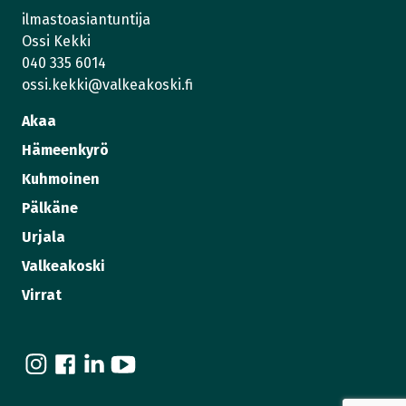
ilmastoasiantuntija
Ossi Kekki
040 335 6014
ossi.kekki@valkeakoski.fi
Akaa
Hämeenkyrö
Kuhmoinen
Pälkäne
Urjala
Valkeakoski
Virrat
I
F
L
Y
n
a
i
o
s
c
n
u