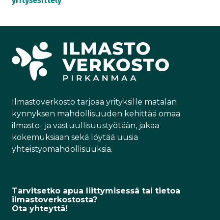
yritysesittely
i
a
(
ä
n
c
T
h
k
e
w
k
e
b
i
ö
d
o
t
p
I
o
t
o
n
k
e
s
r
t
)
i
Ilmastoverkosto tarjoaa yrityksille matalan
kynnyksen mahdollisuuden kehittää omaa
ilmasto- ja vastuullisuustyötään, jakaa
kokemuksiaan sekä löytää uusia
yhteistyömahdollisuuksia.
Tarvitsetko apua liittymisessä tai tietoa
ilmastoverkostosta?
Ota yhteyttä!