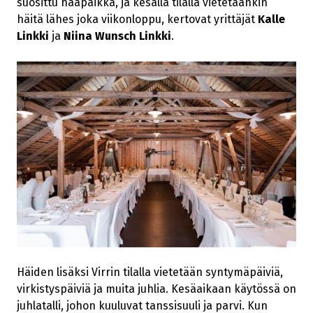
suosittu hääpaikka, ja kesällä tilalla vietetäänkin
häitä lähes joka viikonloppu, kertovat yrittäjät
Kalle
Linkki
ja
Niina Wunsch Linkki
.
Häiden lisäksi Virrin tilalla vietetään syntymäpäiviä,
virkistyspäiviä ja muita juhlia. Kesäaikaan käytössä on
juhlatalli, johon kuuluvat tanssisuuli ja parvi. Kun