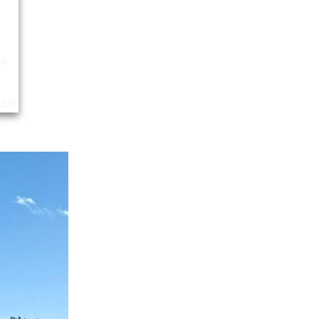
aa
tse