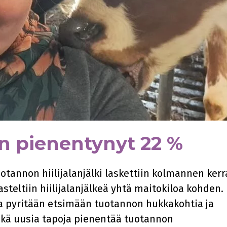
 on pienentynyt 22 %
otannon hiilijalanjälki laskettiin kolmannen ker
teltiin hiilijalanjälkeä yhtä maitokiloa kohden.
lla pyritään etsimään tuotannon hukkakohtia ja
kä uusia tapoja pienentää tuotannon