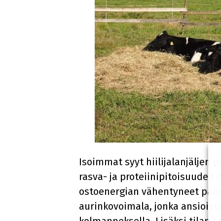
Isoimmat syyt hiilijalanjäljen
rasva- ja proteiinipitoisuuden
ostoenergian vähentyneet pääst
aurinkovoimala, jonka ansioist