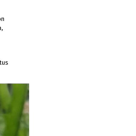
on
n,
tus