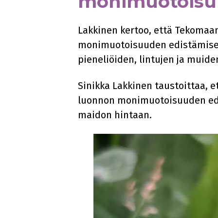
monimuotoisuu
Lakkinen kertoo, että Tekomaan
monimuotoisuuden edistämiseks
pieneliöiden, lintujen ja muide
Sinikka Lakkinen taustoittaa, 
luonnon monimuotoisuuden edis
maidon hintaan.