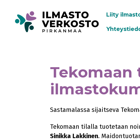
Liity ilmas
Yhteystied
Tekomaan t
ilmastoku
Sastamalassa sijaitseva Tekoma
Tekomaan tilalla tuotetaan noin
Sinikka Lakkinen
. Maidontuotann