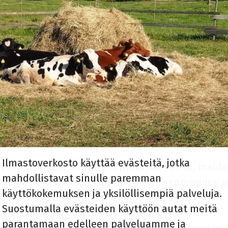
Ilmastoverkosto käyttää evästeitä, jotka
 pienentymiselle ovat tuotantotason nousu, maid
mahdollistavat sinulle paremman
 nousu, polttoaineen kulutuksen pienentyminen j
käyttökokemuksen ja yksilöllisempiä palveluja.
öt. Tilalle asennettiin vuonna 2022 oma
Suostumalla evästeiden käyttöön autat meitä
a ostosähkön kulutus on vähentynyt noin
parantamaan edelleen palveluamme ja