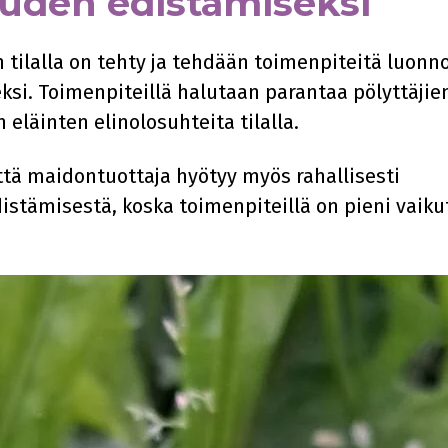
den edistämiseksi
 tilalla on tehty ja tehdään toimenpiteitä luonn
i. Toimenpiteillä halutaan parantaa pölyttäjie
n eläinten elinolosuhteita tilalla.
että maidontuottaja hyötyy myös rahallisesti
tämisestä, koska toimenpiteillä on pieni vaiku