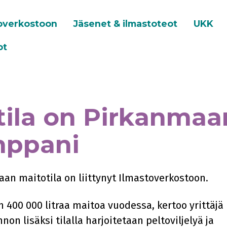
toverkostoon
Jäsenet & ilmastoteot
UKK
ot
ila on Pirkanmaa
mppani
an maitotila on liittynyt Ilmastoverkostoon.
 400 000 litraa maitoa vuodessa, kertoo yrittäjä
on lisäksi tilalla harjoitetaan peltoviljelyä ja