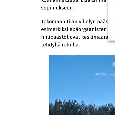
kolmanneksella. Lisäksi tilan
sopimukseen.
Tekomaan tilan viljelyn päästö
esimerkiksi epäorgaanisten lan
hiilipäästöt ovat keskimääräis
tehdyllä rehulla.