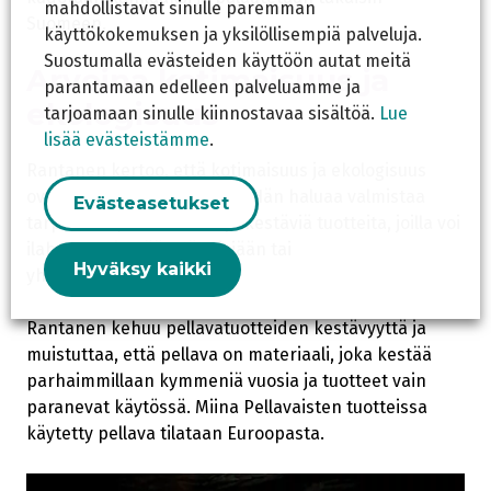
mahdollistavat sinulle paremman
Suomeen.
käyttökokemuksen ja yksilöllisempiä palveluja.
Suostumalla evästeiden käyttöön autat meitä
Arvoina kotimaisuus ja
parantamaan edelleen palveluamme ja
ekologisuus
tarjoamaan sinulle kiinnostavaa sisältöä.
Lue
lisää evästeistämme
.
Rantanen kertoo, että kotimaisuus ja ekologisuus
ovat hänelle sydämen asia. Hän haluaa valmistaa
Evästeasetukset
tarpeellisia, laadukkaita ja kestäviä tuotteita, joilla voi
ilahduttaa itseään, läheisiään tai
Hyväksy kaikki
yhteistyökumppaneitaan.
Rantanen kehuu pellavatuotteiden kestävyyttä ja
muistuttaa, että pellava on materiaali, joka kestää
parhaimmillaan kymmeniä vuosia ja tuotteet vain
paranevat käytössä. Miina Pellavaisten tuotteissa
käytetty pellava tilataan Euroopasta.