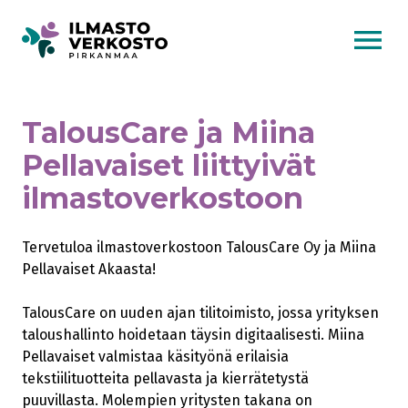
AVAA VALI
TalousCare ja Miina
Pellavaiset liittyivät
ilmastoverkostoon
Tervetuloa ilmastoverkostoon TalousCare Oy ja Miina
Pellavaiset Akaasta!
TalousCare on uuden ajan tilitoimisto, jossa yrityksen
taloushallinto hoidetaan täysin digitaalisesti. Miina
Pellavaiset valmistaa käsityönä erilaisia
tekstiilituotteita pellavasta ja kierrätetystä
puuvillasta. Molempien yritysten takana on