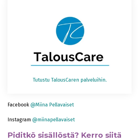
Tutustu TalousCaren palveluihin.
Facebook
@Miina Pellavaiset
Instagram
@miinapellavaiset
Piditkö sisällöstä? Kerro siitä