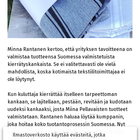
Minna Rantanen kertoo, että yrityksen tavoitteena on
valmistaa tuotteensa Suomessa valmistetuista
kierrätyskankaista. Se ei valitettavasti ole vielä
mahdollista, koska kotimaista tekstiilitoimittajaa ei
ole löytynyt.
Kun kuluttaja kierrättää itselleen tarpeettoman
kankaan, se lajitellaan, pestään, revitään ja kudotaan
uudeksi kankaaksi, josta Miina Pellavaisten tuotteet
valmistetaan. Rantanen haluaa löytää kumppanin,
joka hoitaa koko tuotantoprosessin Suomessa. Nyt
kuluttajalta kerätty tekstiilijäte viedään ulkomaille,
Ilmastoverkosto käyttää evästeitä, jotka
kudotaan kankaaksi ja palautetaan takaisin