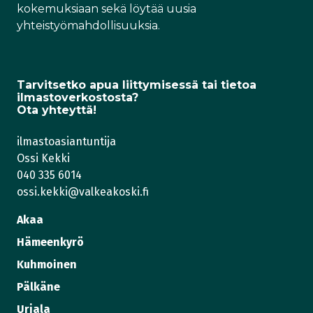
kokemuksiaan sekä löytää uusia
yhteistyömahdollisuuksia.
Tarvitsetko apua liittymisessä tai tietoa
ilmastoverkostosta?
Ota yhteyttä!
ilmastoasiantuntija
Ossi Kekki
040 335 6014
ossi.kekki@valkeakoski.fi
Akaa
Hämeenkyrö
Kuhmoinen
Pälkäne
Urjala