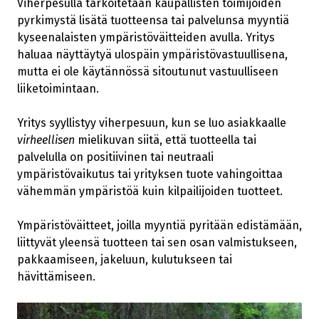
Viherpesulla tarkoitetaan kaupallisten toimijoiden
pyrkimystä lisätä tuotteensa tai palvelunsa myyntiä
kyseenalaisten ympäristöväitteiden avulla. Yritys
haluaa näyttäytyä ulospäin ympäristövastuullisena,
mutta ei ole käytännössä sitoutunut vastuulliseen
liiketoimintaan.
Yritys syyllistyy viherpesuun, kun se luo asiakkaalle
virheellisen
mielikuvan siitä, että tuotteella tai
palvelulla on positiivinen tai neutraali
ympäristövaikutus tai yrityksen tuote vahingoittaa
vähemmän ympäristöä kuin kilpailijoiden tuotteet.
Ympäristöväitteet, joilla myyntiä pyritään edistämään,
liittyvät yleensä tuotteen tai sen osan valmistukseen,
pakkaamiseen, jakeluun, kulutukseen tai
hävittämiseen.