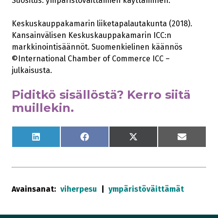
Suositus: ympäristöväittämien käyttäminen.
Keskuskauppakamarin liiketapalautakunta (2018).
Kansainvälisen Keskuskauppakamarin ICC:n
markkinointisäännöt. Suomenkielinen käännös
©International Chamber of Commerce ICC –
julkaisusta.
Piditkö sisällöstä? Kerro siitä
muillekin.
S
S
S
S
h
h
h
h
a
a
a
a
r
r
r
r
e
e
e
e
o
o
o
o
n
n
n
n
Avainsanat:
viherpesu
ympäristöväittämät
L
F
X
S
i
a
(
ä
n
c
T
h
k
e
w
k