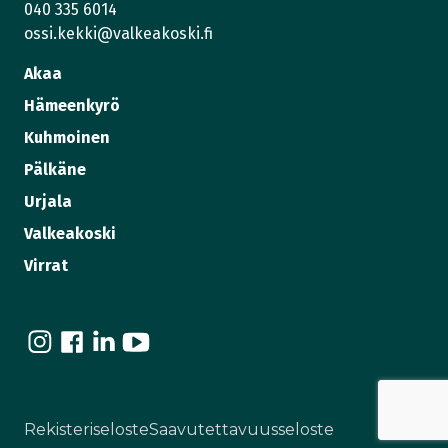
040 335 6014
ossi.kekki@valkeakoski.fi
Akaa
Hämeenkyrö
Kuhmoinen
Pälkäne
Urjala
Valkeakoski
Virrat
I
F
L
Y
n
a
i
o
s
c
n
u
t
e
k
T
Rekisteriseloste
Saavutettavuusseloste
a
b
e
u