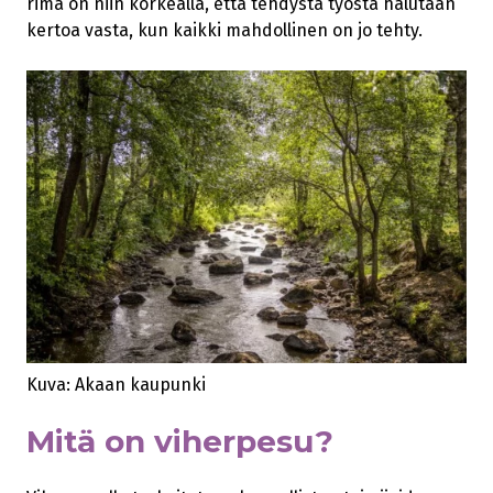
rima on niin korkealla, että tehdystä työstä halutaan
kertoa vasta, kun kaikki mahdollinen on jo tehty.
Kuva: Akaan kaupunki
Mitä on viherpesu?