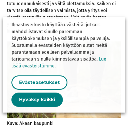
totuudenmukaisesti ja vältä olettamuksia. Kaiken ei
tarvitse olla täydellisen valmista, jotta yritys voi
viestiä vastuullisuusteoistaan. Voit myös kertoa
yrityksenne matkasta kohti vastuullisempaa
Ilmastoverkosto käyttää evästeitä, jotka
liiketoimintaa.
mahdollistavat sinulle paremman
käyttökokemuksen ja yksilöllisempiä palveluja.
Suostumalla evästeiden käyttöön autat meitä
parantamaan edelleen palveluamme ja
tarjoamaan sinulle kiinnostavaa sisältöä.
Lue
lisää evästeistämme
.
Evästeasetukset
Hyväksy kaikki
Kuva: Akaan kaupunki