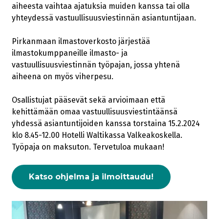
aiheesta vaihtaa ajatuksia muiden kanssa tai olla
yhteydessä vastuullisuusviestinnän asiantuntijaan.
Pirkanmaan ilmastoverkosto järjestää
ilmastokumppaneille ilmasto- ja
vastuullisuusviestinnän työpajan, jossa yhtenä
aiheena on myös viherpesu.
Osallistujat pääsevät sekä arvioimaan että
kehittämään omaa vastuullisuusviestintäänsä
yhdessä asiantuntijoiden kanssa torstaina 15.2.2024
klo 8.45-12.00 Hotelli Waltikassa Valkeakoskella.
Työpaja on maksuton. Tervetuloa mukaan!
Katso ohjelma ja ilmoittaudu!