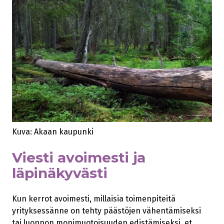
Kuva: Akaan kaupunki
Viesti avoimesti ja
läpinäkyvästi
Kun kerrot avoimesti, millaisia toimenpiteitä
yrityksessänne on tehty päästöjen vähentämiseksi
tai luonnon monimuotoisuuden edistämiseksi, et