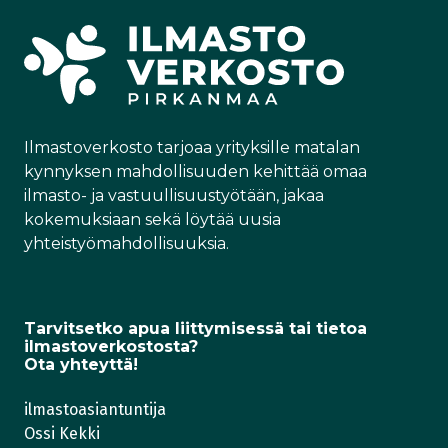
e
b
i
ö
d
o
t
p
I
o
t
o
n
k
e
s
r
t
)
i
Ilmastoverkosto tarjoaa yrityksille matalan
kynnyksen mahdollisuuden kehittää omaa
ilmasto- ja vastuullisuustyötään, jakaa
kokemuksiaan sekä löytää uusia
yhteistyömahdollisuuksia.
Tarvitsetko apua liittymisessä tai tietoa
ilmastoverkostosta?
Ota yhteyttä!
ilmastoasiantuntija
Ossi Kekki