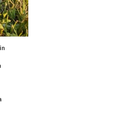
in
n
a