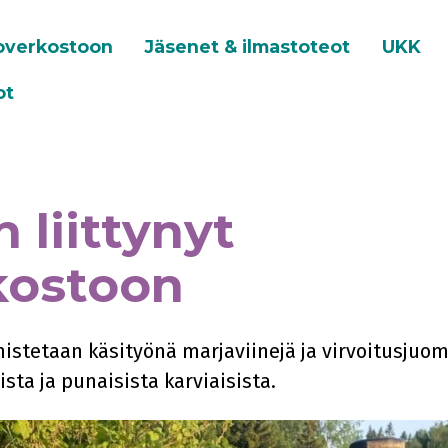
toverkostoon
Jäsenet & ilmastoteot
UKK
ot
 liittynyt
kostoon
mistetaan käsityönä marjaviinejä ja virvoitusjuom
ta ja punaisista karviaisista.