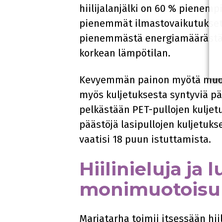
hiilijalanjälki on 60 % pienemp
pienemmät ilmastovaikutukset
pienemmästä energiamäärästä, s
korkean lämpötilan.
Kevyemmän painon myötä muovi
myös kuljetuksesta syntyviä pä
pelkästään PET-pullojen kulje
päästöjä lasipullojen kuljetu
vaatisi 18 puun istuttamista.
Hiilinieluja ja
monimuotoisu
Marjatarha toimii itsessään hiil