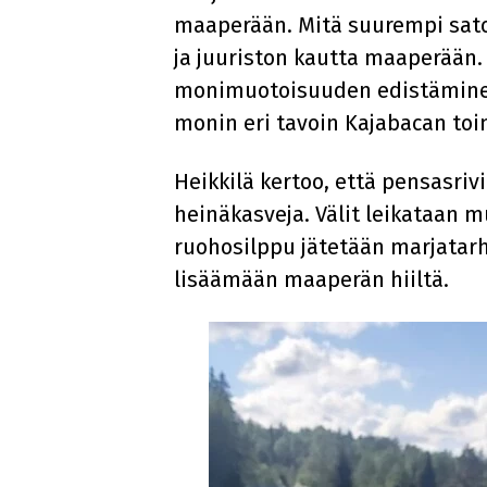
maaperään. Mitä suurempi sato,
ja juuriston kautta maaperään.
monimuotoisuuden edistäminen
monin eri tavoin Kajabacan to
Heikkilä kertoo, että pensasrivi
heinäkasveja. Välit leikataan 
ruohosilppu jätetään marjatar
lisäämään maaperän hiiltä.