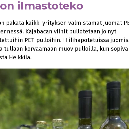
 on ilmastoteko
n pakata kaikki yrityksen valmistamat juomat P
nnessä. Kajabacan viinit pullotetaan jo nyt
ettuihin PET-pulloihin. Hiilihapotetuissa juomi
tka tullaan korvaamaan muovipulloilla, kun sopiva
sta Heikkilä.