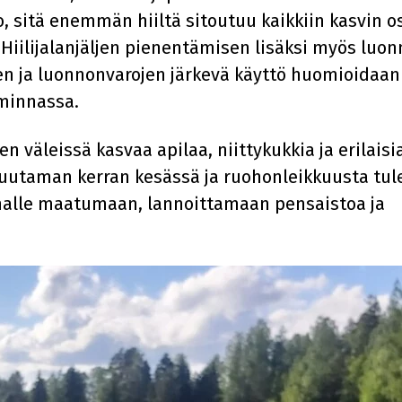
 sitä enemmän hiiltä sitoutuu kaikkiin kasvin os
 Hiilijalanjäljen pienentämisen lisäksi myös luo
 ja luonnonvarojen järkevä käyttö huomioidaan
iminnassa.
en väleissä kasvaa apilaa, niittykukkia ja erilaisi
muutaman kerran kesässä ja ruohonleikkuusta tul
halle maatumaan, lannoittamaan pensaistoa ja