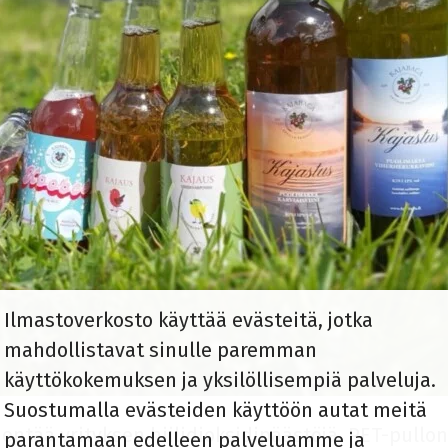
Ilmastoverkosto käyttää evästeitä, jotka
mahdollistavat sinulle paremman
käyttökokemuksen ja yksilöllisempiä palveluja.
Suostumalla evästeiden käyttöön autat meitä
ntää yrityksen hiilidioksidipäästöjä. PET-pullon
parantamaan edelleen palveluamme ja