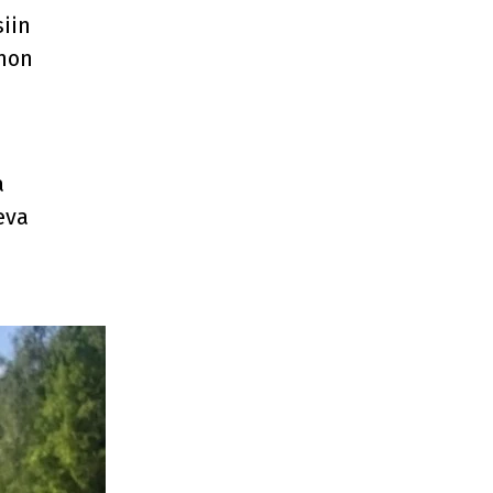
iin
nnon
a
eva