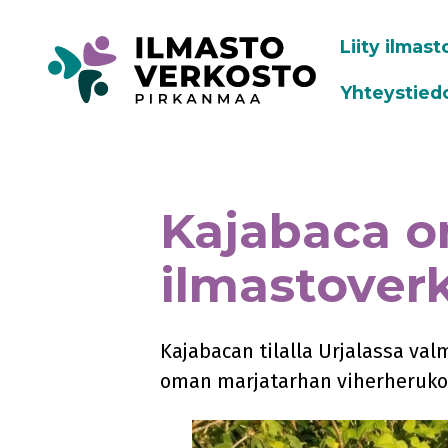
Liity ilmas
Yhteystied
Kajabaca on
ilmastover
Kajabacan tilalla Urjalassa val
oman marjatarhan viherherukois