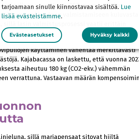
i lasipulloon verrattuna. PET-muovipullojen
tarjoamaan sinulle kiinnostavaa sisältöä.
Lue
 johtuvat pakkauksen valmistamiseen kuluvasta
lisää evästeistämme
.
illä lasin valmistusprosessi vaatii erittäin
Evästeasetukset
Hyväksy kaikki
pullojen käyttäminen vähentää merkittävästi
ästöjä. Kajabacassa on laskettu, että vuonna 202
tuksesta aiheutuu 180 kg (CO2-ekv.) vähemmän
kseen verrattuna. Vastaavan määrän kompensoimi
 luonnon
utta
inieluna, sillä marjapensaat sitovat hiiltä