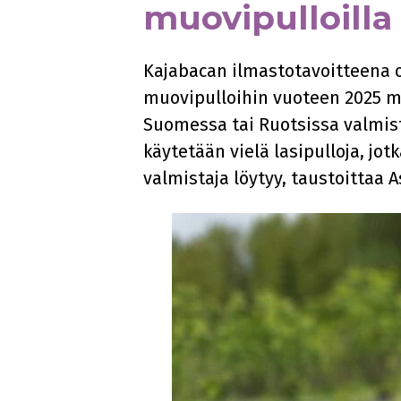
muovipulloilla
Kajabacan ilmastotavoitteena o
muovipulloihin vuoteen 2025 me
Suomessa tai Ruotsissa valmist
käytetään vielä lasipulloja, jo
valmistaja löytyy, taustoittaa A