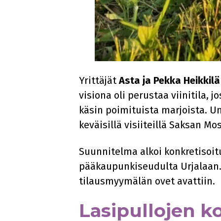
Yrittäjät
Asta ja Pekka Heikkil
visiona oli perustaa viinitila, 
käsin poimituista marjoista. 
keväisillä visiiteillä Saksan Mos
Suunnitelma alkoi konkretisoit
pääkaupunkiseudulta Urjalaan. K
tilausmyymälän ovet avattiin.
Lasipullojen 