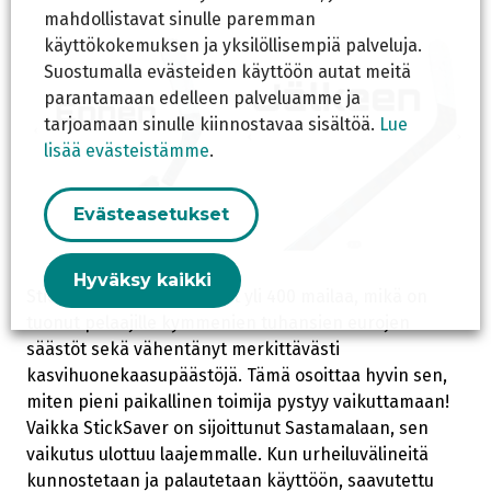
mahdollistavat sinulle paremman
käyttökokemuksen ja yksilöllisempiä palveluja.
Suostumalla evästeiden käyttöön autat meitä
parantamaan edelleen palveluamme ja
tarjoamaan sinulle kiinnostavaa sisältöä.
Lue
lisää evästeistämme
.
Evästeasetukset
Hyväksy kaikki
StickSaver on jo korjannut yli 400 mailaa, mikä on
tuonut pelaajille kymmenien tuhansien eurojen
säästöt sekä vähentänyt merkittävästi
kasvihuonekaasupäästöjä. Tämä osoittaa hyvin sen,
miten pieni paikallinen toimija pystyy vaikuttamaan!
Vaikka StickSaver on sijoittunut Sastamalaan, sen
vaikutus ulottuu laajemmalle. Kun urheiluvälineitä
kunnostetaan ja palautetaan käyttöön, saavutettu