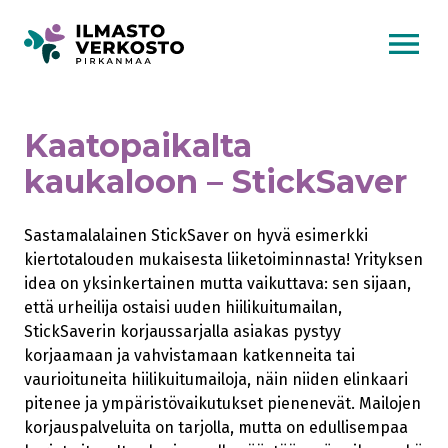
AVAA VALI
Kaatopaikalta
kaukaloon – StickSaver
Sastamalalainen StickSaver on hyvä esimerkki
kiertotalouden mukaisesta liiketoiminnasta! Yrityksen
idea on yksinkertainen mutta vaikuttava: sen sijaan,
että urheilija ostaisi uuden hiilikuitumailan,
StickSaverin korjaussarjalla asiakas pystyy
korjaamaan ja vahvistamaan katkenneita tai
vaurioituneita hiilikuitumailoja, näin niiden elinkaari
pitenee ja ympäristövaikutukset pienenevät. Mailojen
korjauspalveluita on tarjolla, mutta on edullisempaa