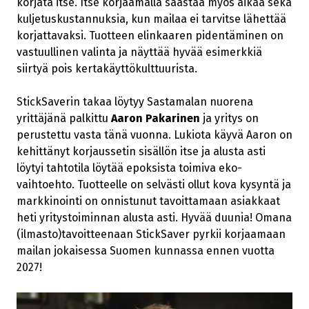
korjata itse. Itse korjaamalla säästää myös aikaa sekä
kuljetuskustannuksia, kun mailaa ei tarvitse lähettää
korjattavaksi. Tuotteen elinkaaren pidentäminen on
vastuullinen valinta ja näyttää hyvää esimerkkiä
siirtyä pois kertakäyttökulttuurista.
StickSaverin takaa löytyy Sastamalan nuorena
yrittäjänä palkittu
Aaron Pakarinen
ja yritys on
perustettu vasta tänä vuonna. Lukiota käyvä Aaron on
kehittänyt korjaussetin sisällön itse ja alusta asti
löytyi tahtotila löytää epoksista toimiva eko-
vaihtoehto. Tuotteelle on selvästi ollut kova kysyntä ja
markkinointi on onnistunut tavoittamaan asiakkaat
heti yritystoiminnan alusta asti. Hyvää duunia! Omana
(ilmasto)tavoitteenaan StickSaver pyrkii korjaamaan
mailan jokaisessa Suomen kunnassa ennen vuotta
2027!