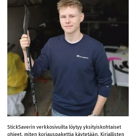
StickSaverin verkkosivuilta löytyy yksityiskohtaiset
ohjeet, miten korjauspakettia käytetään. Kirjallisten