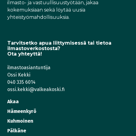
ilmasto- ja vastuullisuustyötään, jakaa
kokemuksiaan sekä löytää uusia
yhteistyömahdollisuuksia.
Tarvitsetko apua liittymisessä tai tietoa
ilmastoverkostosta?
Ota yhteyttä!
ilmastoasiantuntija
Ossi Kekki
040 335 6014
ossi.kekki@valkeakoski.fi
Akaa
Hämeenkyrö
Kuhmoinen
Pälkäne