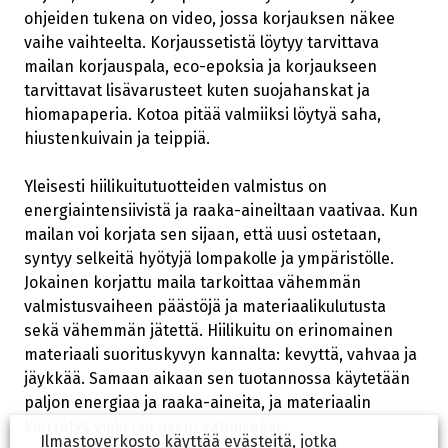
ohjeiden tukena on video, jossa korjauksen näkee
vaihe vaihteelta. Korjaussetistä löytyy tarvittava
mailan korjauspala, eco-epoksia ja korjaukseen
tarvittavat lisävarusteet kuten suojahanskat ja
hiomapaperia. Kotoa pitää valmiiksi löytyä saha,
hiustenkuivain ja teippiä.
Yleisesti hiilikuitutuotteiden valmistus on
energiaintensiivistä ja raaka-aineiltaan vaativaa. Kun
mailan voi korjata sen sijaan, että uusi ostetaan,
syntyy selkeitä hyötyjä lompakolle ja ympäristölle.
Jokainen korjattu maila tarkoittaa vähemmän
valmistusvaiheen päästöjä ja materiaalikulutusta
sekä vähemmän jätettä. Hiilikuitu on erinomainen
materiaali suorituskyvyn kannalta: kevyttä, vahvaa ja
jäykkää. Samaan aikaan sen tuotannossa käytetään
paljon energiaa ja raaka-aineita, ja materiaalin
kierrätys vielä jää usein vähäiseksi.
Ilmastoverkosto käyttää evästeitä, jotka