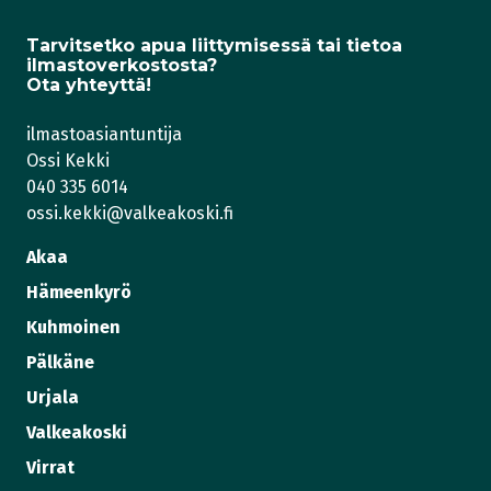
Tarvitsetko apua liittymisessä tai tietoa
ilmastoverkostosta?
Ota yhteyttä!
ilmastoasiantuntija
Ossi Kekki
040 335 6014
ossi.kekki@valkeakoski.fi
Akaa
Hämeenkyrö
Kuhmoinen
Pälkäne
Urjala
Valkeakoski
Virrat