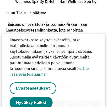
Wellness Spa Oy & Helmi Hair Wellness Spa Oy
11.00
Tilaisuus päättyy
Tilaisuus on osa Etelä- ja Lounais-Pirkanmaan
ilmastoekosysteemihanketta, jota rahoittaa
ympäristöministeriö
Ilmastoverkosto käyttää evästeitä, jotka
mahdollistavat sinulle paremman
Onko sinulla kysyttävää?
käyttökokemuksen ja yksilöllisempiä palveluja.
Suostumalla evästeiden käyttöön autat meitä
parantamaan edelleen palveluamme ja
tarjoamaan sinulle kiinnostavaa sisältöä.
Lue
lisää evästeistämme
.
Piditkö sisällöstä? Kerro siitä
Evästeasetukset
muillekin.
Hyväksy kaikki