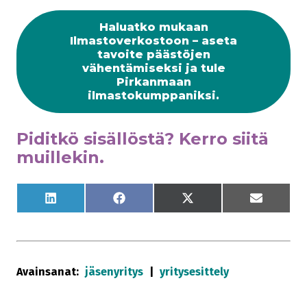
Haluatko mukaan
Ilmastoverkostoon – aseta
tavoite päästöjen
vähentämiseksi ja tule
Pirkanmaan
ilmastokumppaniksi.
Piditkö sisällöstä? Kerro siitä
muillekin.
S
S
S
S
h
h
h
h
a
a
a
a
r
r
r
r
e
e
e
e
o
o
o
o
n
n
n
n
Avainsanat:
jäsenyritys
yritysesittely
L
F
X
S
i
a
(
ä
n
c
T
h