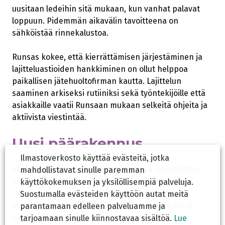
uusitaan ledeihin sitä mukaan, kun vanhat palavat
loppuun. Pidemmän aikavälin tavoitteena on
sähköistää rinnekalustoa.
Runsas kokee, että kierrättämisen järjestäminen ja
lajitteluastioiden hankkiminen on ollut helppoa
paikallisen jätehuoltofirman kautta. Lajittelun
saaminen arkiseksi rutiiniksi sekä työntekijöille että
asiakkaille vaatii Runsaan mukaan selkeitä ohjeita ja
aktiivista viestintää.
Uusi päärakennus
Ilmastoverkosto käyttää evästeitä, jotka
Ellivuoressa on parhaillaan käynnissä iso uudistus,
mahdollistavat sinulle paremman
kun kesällä 2023 puretun päärakennuksen tilalle
käyttökokemuksen ja yksilöllisempiä palveluja.
rakennetaan uutta. Laskettelukeskuksen uuden
Suostumalla evästeiden käyttöön autat meitä
päärakennuksen myötä Ellivuori luopuu öljystä ja
parantamaan edelleen palveluamme ja
siirtyy maalämpöön.
tarjoamaan sinulle kiinnostavaa sisältöä.
Lue