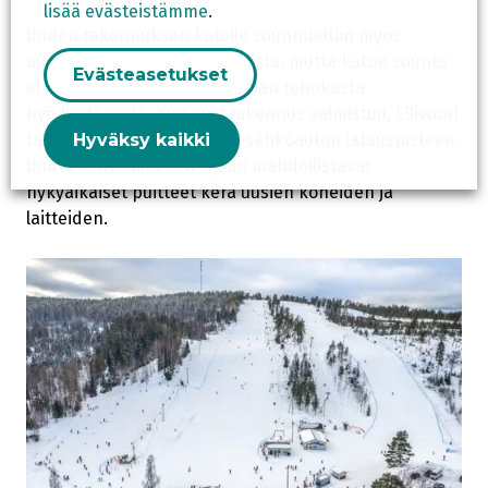
lisää evästeistämme
.
Uuden rakennuksen katolle suunniteltiin myös
aurinkopaneeleiden laittamista, mutta katon suunta
Evästeasetukset
ei mahdollista aurinkoenergian tehokasta
hyödyntämistä. Kun uusi rakennus valmistuu, Ellivuori
tarjoaa asiakkailleen myös sähköauton latauspisteen.
Hyväksy kaikki
Uudet keittiötilat sen sijaan mahdollistavat
nykyaikaiset puitteet kera uusien koneiden ja
laitteiden.