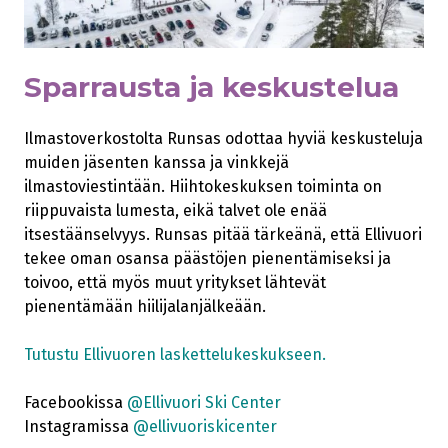
Sparrausta ja keskustelua
Ilmastoverkostolta Runsas odottaa hyviä keskusteluja
muiden jäsenten kanssa ja vinkkejä
ilmastoviestintään. Hiihtokeskuksen toiminta on
riippuvaista lumesta, eikä talvet ole enää
itsestäänselvyys. Runsas pitää tärkeänä, että Ellivuori
tekee oman osansa päästöjen pienentämiseksi ja
toivoo, että myös muut yritykset lähtevät
pienentämään hiilijalanjälkeään.
Tutustu Ellivuoren laskettelukeskukseen.
Facebookissa
@Ellivuori Ski Center
Instagramissa
@ellivuoriskicenter