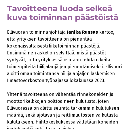
Tavoitteena luoda selkeä
kuva toiminnan päästöistä
Ellivuoren toiminnanjohtaja
Janika Runsas
kertoo,
että yrityksen tavoitteena on pienentää
kokonaisvaltaisesti liiketoiminnan päästöjä.
Ensimmäinen askel on selvittää, mistä päästöt
syntyvät, jotta yrityksessä osataan tehdä oikeita
toimenpiteitä hiilijalanjäljen pienentämiseksi. Ellivuori
aloitti oman toimintansa hiilijalanjäljen laskemisen
Ilmastoverkoston työpajassa lokakuussa 2023.
Yhtenä tavoitteena on vähentää rinnekoneiden ja
moottorikelkkojen polttoaineen kulutusta, joten
Ellivuoressa on alettu seurata tarkemmin kulutuksen
määrää, sekä ajotavan ja reittimuutosten vaikutusta
kulutukseen. Hiihtokeskuksessa vältetään koneiden
joutokäyntiä sekä turhaa ajelua.