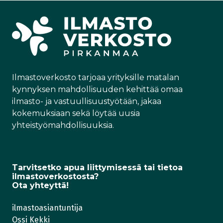
k
e
w
k
e
b
i
ö
d
o
t
p
I
o
t
o
n
k
e
s
r
t
)
i
Ilmastoverkosto tarjoaa yrityksille matalan
kynnyksen mahdollisuuden kehittää omaa
ilmasto- ja vastuullisuustyötään, jakaa
kokemuksiaan sekä löytää uusia
yhteistyömahdollisuuksia.
Tarvitsetko apua liittymisessä tai tietoa
ilmastoverkostosta?
Ota yhteyttä!
ilmastoasiantuntija
Ossi Kekki