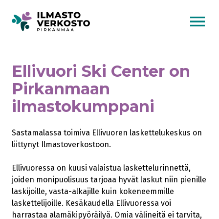
AVAA VALI
Ellivuori Ski Center on
Pirkanmaan
ilmastokumppani
Sastamalassa toimiva Ellivuoren laskettelukeskus on
liittynyt Ilmastoverkostoon.
Ellivuoressa on kuusi valaistua laskettelurinnettä,
joiden monipuolisuus tarjoaa hyvät laskut niin pienille
laskijoille, vasta-alkajille kuin kokeneemmille
laskettelijoille. Kesäkaudella Ellivuoressa voi
harrastaa alamäkipyöräilyä. Omia välineitä ei tarvita,