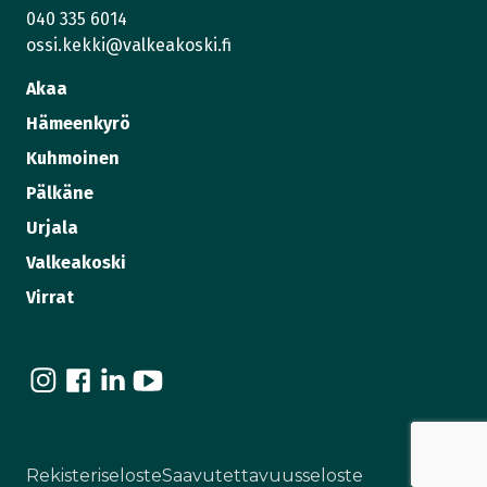
040 335 6014
ossi.kekki@valkeakoski.fi
Akaa
Hämeenkyrö
Kuhmoinen
Pälkäne
Urjala
Valkeakoski
Virrat
I
F
L
Y
n
a
i
o
s
c
n
u
t
e
k
T
Rekisteriseloste
Saavutettavuusseloste
a
b
e
u