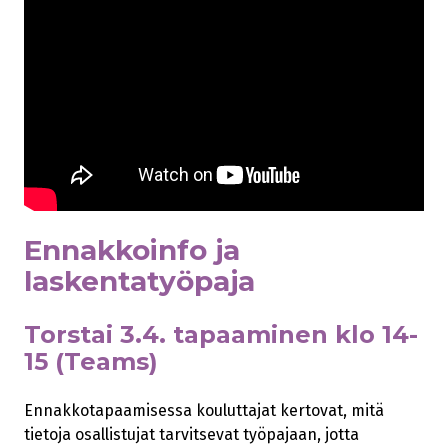
Ennakkoinfo ja
laskentatyöpaja
Torstai 3.4. tapaaminen klo 14-
15 (Teams)
Ennakkotapaamisessa kouluttajat kertovat, mitä
tietoja osallistujat tarvitsevat työpajaan, jotta