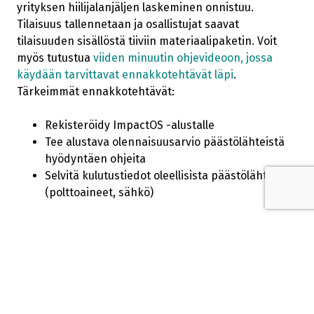
yrityksen hiilijalanjäljen laskeminen onnistuu.
Tilaisuus tallennetaan ja osallistujat saavat
tilaisuuden sisällöstä tiiviin materiaalipaketin. Voit
myös tutustua
viiden minuutin ohjevideoon, jossa
käydään tarvittavat ennakkotehtävät läpi
.
Tärkeimmät ennakkotehtävät:
Rekisteröidy ImpactOS -alustalle
Tee alustava olennaisuusarvio päästölähteistä
hyödyntäen ohjeita
Selvitä kulutustiedot oleellisista päästölähteistä
(polttoaineet, sähkö)
Keskiviikko 9.4.
laskentatyöpaja klo 13-15
Laskentatyöpaja järjestetään Kaupungin viraston
käräjäsalissa Ikaalisissa (Vanha Tampereentie 9,